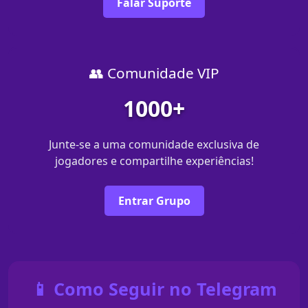
Falar Suporte
👥 Comunidade VIP
1000+
Junte-se a uma comunidade exclusiva de
jogadores e compartilhe experiências!
Entrar Grupo
📱 Como Seguir no Telegram