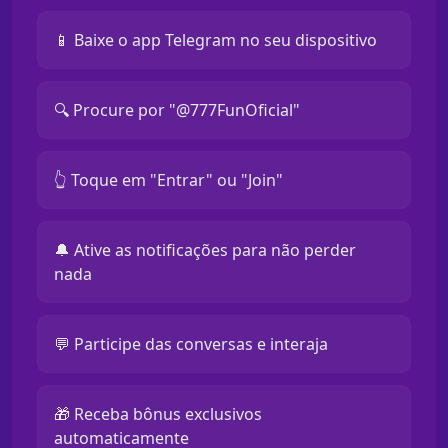
📱 Baixe o app Telegram no seu dispositivo
🔍 Procure por "@777FunOficial"
👆 Toque em "Entrar" ou "Join"
🔔 Ative as notificações para não perder
nada
💬 Participe das conversas e interaja
🎁 Receba bônus exclusivos
automaticamente