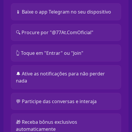
📱 Baixe o app Telegram no seu dispositivo
🔍 Procure por "@77At.ComOficial"
👆 Toque em "Entrar" ou "Join"
🔔 Ative as notificações para não perder
nada
💬 Participe das conversas e interaja
🎁 Receba bônus exclusivos
automaticamente