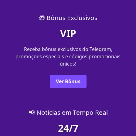
🎁 Bônus Exclusivos
VIP
Receba bônus exclusivos do Telegram,
promoções especiais e códigos promocionais
únicos!
Ver Bônus
📢 Notícias em Tempo Real
24/7