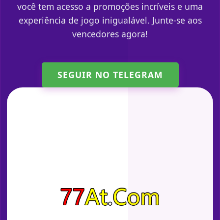
você tem acesso a promoções incríveis e uma
experiência de jogo inigualável. Junte-se aos
vencedores agora!
SEGUIR NO TELEGRAM