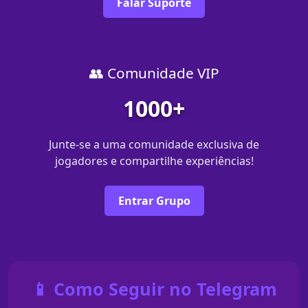
Falar Suporte
👥 Comunidade VIP
1000+
Junte-se a uma comunidade exclusiva de
jogadores e compartilhe experiências!
Entrar Grupo
📱 Como Seguir no Telegram