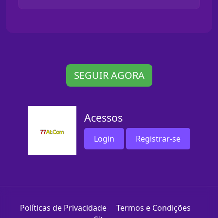
SEGUIR AGORA
Acessos
Login
Registrar-se
Políticas de Privacidade
Termos e Condições