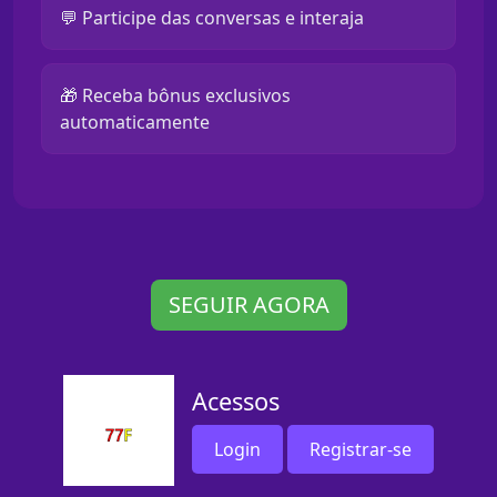
💬 Participe das conversas e interaja
🎁 Receba bônus exclusivos
automaticamente
SEGUIR AGORA
Acessos
Login
Registrar-se