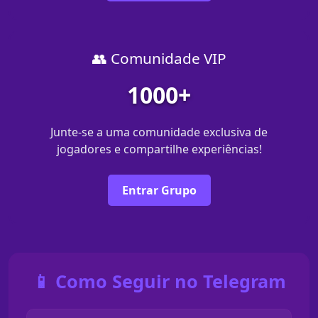
👥 Comunidade VIP
1000+
Junte-se a uma comunidade exclusiva de
jogadores e compartilhe experiências!
Entrar Grupo
📱 Como Seguir no Telegram