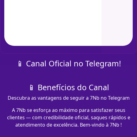
📱 Canal Oficial no Telegram!
📱 Benefícios do Canal
Descubra as vantagens de seguir a 7Nb no Telegram
A 7Nb se esforça ao máximo para satisfazer seus
clientes — com credibilidade oficial, saques rápidos e
atendimento de excelência. Bem-vindo à 7Nb !