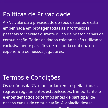
Políticas de Privacidade
A 7Nb valoriza a privacidade de seus usuários e está
empenhada em proteger todas as informações
pessoais fornecidas durante o uso de nossos canais de
comunicação. Todos os dados coletados são utilizados
exclusivamente para fins de melhoria contínua da
experiência de nossos jogadores.
Termos e Condições
Os usuários da 7Nb concordam em respeitar todas as
regras e regulamentos estabelecidos. É importante ler
e entender todos os termos antes de participar de
nossos canais de comunicação. A violação destes