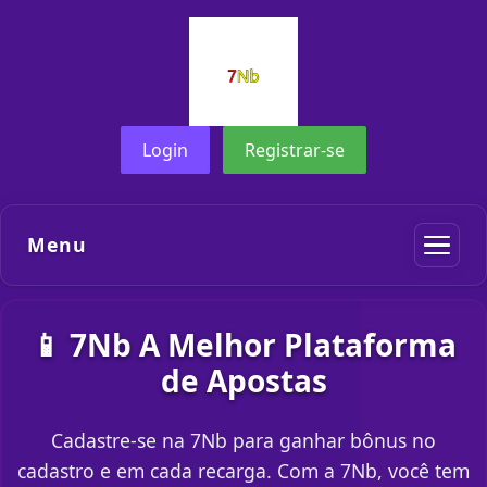
Login
Registrar-se
Menu
📱 7Nb A Melhor Plataforma
de Apostas
Cadastre-se na 7Nb para ganhar bônus no
cadastro e em cada recarga. Com a 7Nb, você tem