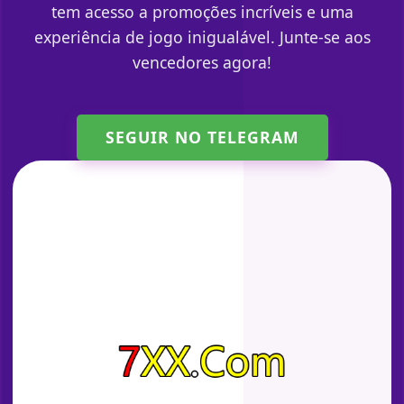
tem acesso a promoções incríveis e uma
experiência de jogo inigualável. Junte-se aos
vencedores agora!
SEGUIR NO TELEGRAM