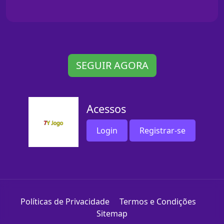
SEGUIR AGORA
Acessos
Login
Registrar-se
Políticas de Privacidade
Termos e Condições
Sitemap