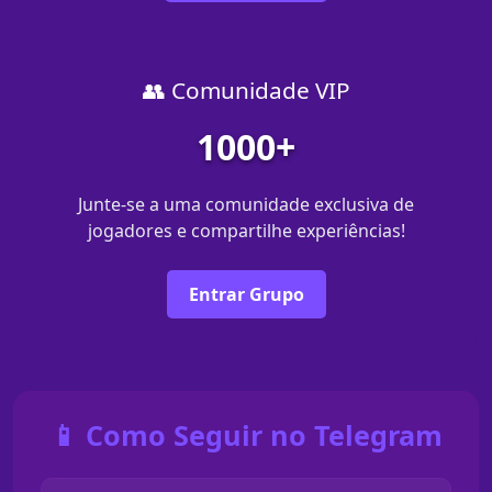
👥 Comunidade VIP
1000+
Junte-se a uma comunidade exclusiva de
jogadores e compartilhe experiências!
Entrar Grupo
📱 Como Seguir no Telegram