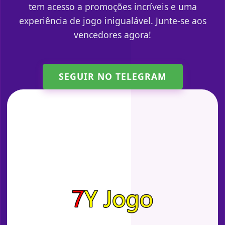
tem acesso a promoções incríveis e uma
experiência de jogo inigualável. Junte-se aos
vencedores agora!
SEGUIR NO TELEGRAM