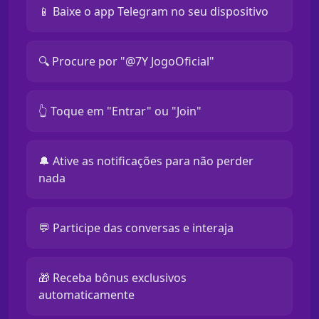
📱 Baixe o app Telegram no seu dispositivo
🔍 Procure por "@7Y JogoOficial"
👆 Toque em "Entrar" ou "Join"
🔔 Ative as notificações para não perder
nada
💬 Participe das conversas e interaja
🎁 Receba bônus exclusivos
automaticamente