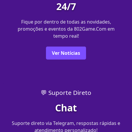
24/7
Fique por dentro de todas as novidades,
promoções e eventos da 802Game.Com em
tempo real!
Ver Notícias
💬 Suporte Direto
Chat
Suporte direto via Telegram, respostas rápidas e
atendimento personalizado!