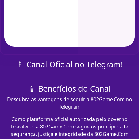
📱 Canal Oficial no Telegram!
📱 Benefícios do Canal
Descubra as vantagens de seguir a 802Game.Com no
Telegram
Como plataforma oficial autorizada pelo governo
brasileiro, a 802Game.Com segue os princípios de
segurança, justiça e integridade da 802Game.Com