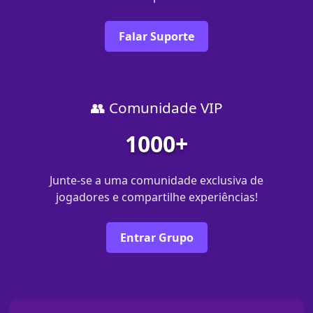
Falar Suporte
👥 Comunidade VIP
1000+
Junte-se a uma comunidade exclusiva de
jogadores e compartilhe experiências!
Entrar Grupo