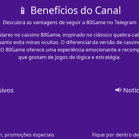
📱 Benefícios do Canal
Descubra as vantagens de seguir a 80Game no Telegram
lares no cassino 80Game, inspirado no clássico quebra-cab
anto evita minas ocultas. O diferencial da versão de cassi
 O 80Game oferece uma experiência emocionante e recompe
que gostam de jogos de lógica e estratégia.
sivos
📢 Notí
m, promoções especiais
Fique por dentro d