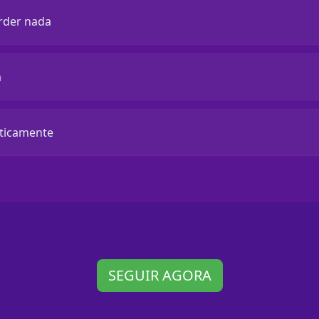
erder nada
a
aticamente
SEGUIR AGORA